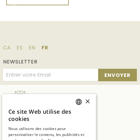
CA
ES
EN
FR
NEWSLETTER
ENVOYER
×
Ce site Web utilise des
SPANISH
SUITES NATURA
cookies
Ctra. C65 Km.7, vecindario de Solius, s/n
ENGLISH
17246 Girona
Nous utilisons des cookies pour
personnaliser le contenu, les publicités et
CATALAN
T:
+34 972 837 017