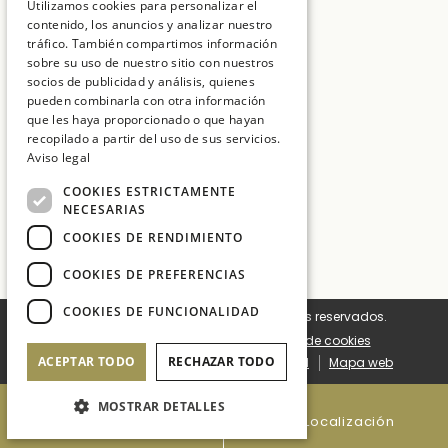
Utilizamos cookies para personalizar el
T:
+34 972 837 017
contenido, los anuncios y analizar nuestro
CATALAN
tráfico. También compartimos información
E:
hotelmt@salleshotels.com
FRENCH
sobre su uso de nuestro sitio con nuestros
socios de publicidad y análisis, quienes
pueden combinarla con otra información
que les haya proporcionado o que hayan
recopilado a partir del uso de sus servicios.
Aviso legal
Hotel La Caminera Club de Campo
COOKIES ESTRICTAMENTE
Hotel Mas Tapiolas
NECESARIAS
Hotel Cala del Pi
COOKIES DE RENDIMIENTO
Sallés Hotels
COOKIES DE PREFERENCIAS
COOKIES DE FUNCIONALIDAD
© 2026 Sallés Hotels. Todos los derechos reservados.
Configuración de cookies
Política de cookies
ACEPTAR TODO
RECHAZAR TODO
Términos y condiciones
Aviso legal
Mapa web
MOSTRAR DETALLES
+34 972 837 017
Localización