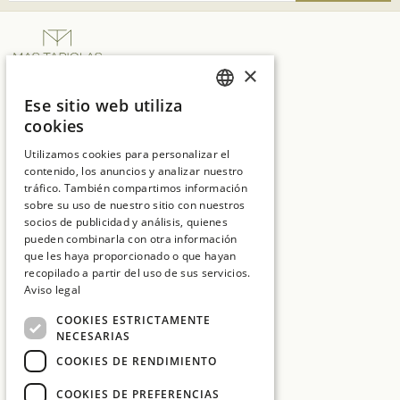
×
SUITES NATURA
Ese sitio web utiliza
SPANISH
Ctra. C65 Km.7, vecindario de Solius, s/n
cookies
17246 Girona
ENGLISH
Utilizamos cookies para personalizar el
T:
+34 972 837 017
contenido, los anuncios y analizar nuestro
CATALAN
tráfico. También compartimos información
E:
hotelmt@salleshotels.com
FRENCH
sobre su uso de nuestro sitio con nuestros
socios de publicidad y análisis, quienes
pueden combinarla con otra información
que les haya proporcionado o que hayan
recopilado a partir del uso de sus servicios.
Aviso legal
Hotel La Caminera Club de Campo
COOKIES ESTRICTAMENTE
Hotel Mas Tapiolas
NECESARIAS
Hotel Cala del Pi
COOKIES DE RENDIMIENTO
Sallés Hotels
COOKIES DE PREFERENCIAS