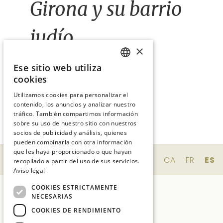
Girona y su barrio
judío
×
Ese sitio web utiliza
SPANISH
SABER MÁS
cookies
ENGLISH
Utilizamos cookies para personalizar el
contenido, los anuncios y analizar nuestro
CATALAN
tráfico. También compartimos información
FRENCH
sobre su uso de nuestro sitio con nuestros
socios de publicidad y análisis, quienes
pueden combinarla con otra información
que les haya proporcionado o que hayan
EN
CA
FR
ES
recopilado a partir del uso de sus servicios.
Aviso legal
COOKIES ESTRICTAMENTE
NECESARIAS
COOKIES DE RENDIMIENTO