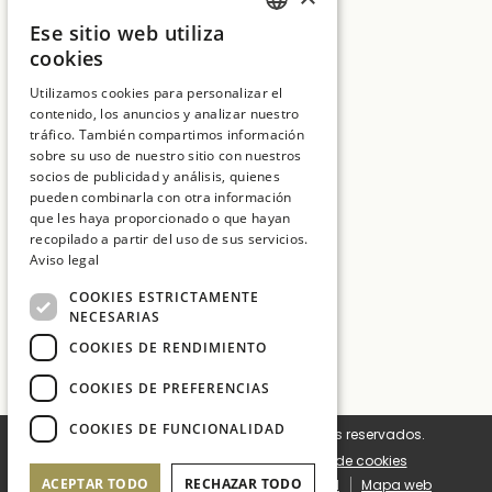
SUITES NATURA
Ese sitio web utiliza
SPANISH
Ctra. C65 Km.7, vecindario de Solius, s/n
cookies
17246 Girona
ENGLISH
Utilizamos cookies para personalizar el
T:
+34 972 837 017
contenido, los anuncios y analizar nuestro
CATALAN
tráfico. También compartimos información
E:
hotelmt@salleshotels.com
FRENCH
sobre su uso de nuestro sitio con nuestros
socios de publicidad y análisis, quienes
pueden combinarla con otra información
que les haya proporcionado o que hayan
recopilado a partir del uso de sus servicios.
Aviso legal
Hotel La Caminera Club de Campo
COOKIES ESTRICTAMENTE
Hotel Mas Tapiolas
NECESARIAS
Hotel Cala del Pi
COOKIES DE RENDIMIENTO
Sallés Hotels
COOKIES DE PREFERENCIAS
COOKIES DE FUNCIONALIDAD
© 2026 Sallés Hotels. Todos los derechos reservados.
Configuración de cookies
Política de cookies
ACEPTAR TODO
RECHAZAR TODO
Términos y condiciones
Aviso legal
Mapa web