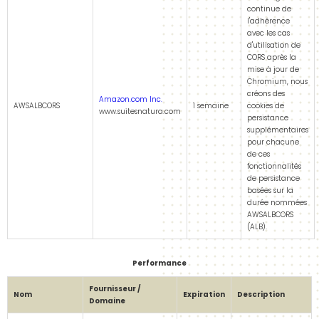
continue de
l'adhérence
avec les cas
d'utilisation de
CORS après la
mise à jour de
Chromium, nous
créons des
Amazon.com Inc.
AWSALBCORS
1 semaine
cookies de
www.suitesnatura.com
persistance
supplémentaires
pour chacune
de ces
fonctionnalités
de persistance
basées sur la
durée nommées
AWSALBCORS
(ALB).
Performance
Fournisseur /
Nom
Expiration
Description
Domaine