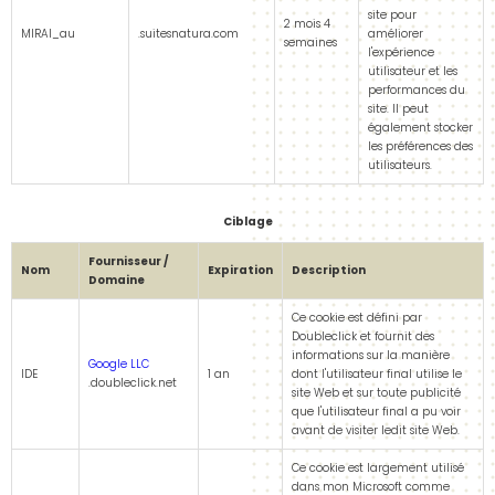
site pour
2 mois 4
MIRAI_au
.suitesnatura.com
améliorer
semaines
l'expérience
utilisateur et les
performances du
site. Il peut
également stocker
les préférences des
utilisateurs.
Ciblage
Fournisseur /
Nom
Expiration
Description
Domaine
Ce cookie est défini par
Doubleclick et fournit des
informations sur la manière
Google LLC
IDE
1 an
dont l'utilisateur final utilise le
.doubleclick.net
site Web et sur toute publicité
que l'utilisateur final a pu voir
avant de visiter ledit site Web.
Ce cookie est largement utilisé
dans mon Microsoft comme