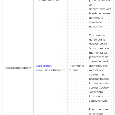
api.fishhotels.com
page de visiteur
sont
acheminées vers
le même serveur
dans toute
session de
navigation.
Ce cookie est
utilisé par le
service Cookie-
Script.com pour
mémoriser les
préférences de
consentement
CookieScript
4 semaines
des visiteurs en
CookieScriptConsent
www.suitesnatura.com
2 jours
matière de
cookies. Il est
nécessaire que
la bannière de
cookies Cookie-
Script.com
fonctionne
correctement.
Pour une prise
en charge