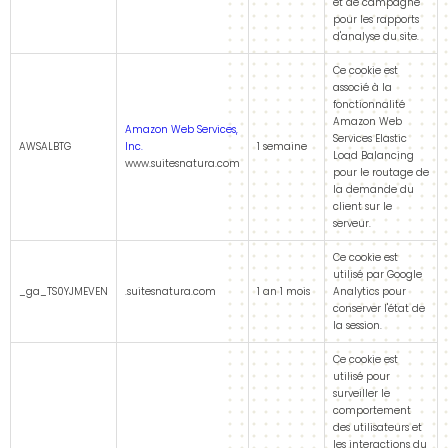
et de campagne
pour les rapports
d'analyse du site.
Ce cookie est
associé à la
fonctionnalité
Amazon Web
Amazon Web Services,
Services Elastic
AWSALBTG
Inc.
1 semaine
Load Balancing
www.suitesnatura.com
pour le routage de
la demande du
client sur le
serveur.
Ce cookie est
utilisé par Google
_ga_TS0YJMEVEN
.suitesnatura.com
1 an 1 mois
Analytics pour
conserver l'état de
la session.
Ce cookie est
utilisé pour
surveiller le
comportement
des utilisateurs et
les interactions du