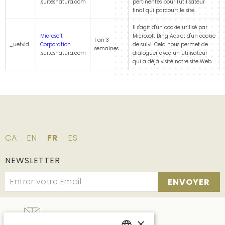
.suitesnatura.com
pertinentes pour l'utilisateur
final qui parcourt le site.
Il s'agit d'un cookie utilisé par
Microsoft
Microsoft Bing Ads et d'un cookie
1 an 3
_uetvid
Corporation
de suivi. Cela nous permet de
semaines
.suitesnatura.com
dialoguer avec un utilisateur
qui a déjà visité notre site Web.
CA
EN
FR
ES
NEWSLETTER
ENVOYER
×