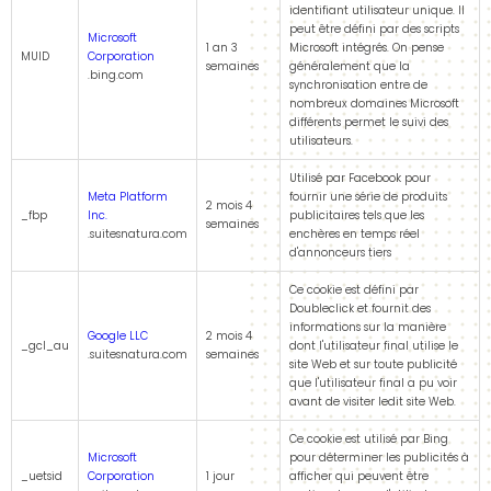
identifiant utilisateur unique. Il
peut être défini par des scripts
Microsoft
1 an 3
Microsoft intégrés. On pense
MUID
Corporation
semaines
généralement que la
.bing.com
synchronisation entre de
nombreux domaines Microsoft
différents permet le suivi des
utilisateurs.
Utilisé par Facebook pour
Meta Platform
fournir une série de produits
2 mois 4
_fbp
Inc.
publicitaires tels que les
semaines
.suitesnatura.com
enchères en temps réel
d'annonceurs tiers
Ce cookie est défini par
Doubleclick et fournit des
informations sur la manière
Google LLC
2 mois 4
_gcl_au
dont l'utilisateur final utilise le
.suitesnatura.com
semaines
site Web et sur toute publicité
que l'utilisateur final a pu voir
avant de visiter ledit site Web.
Ce cookie est utilisé par Bing
Microsoft
pour déterminer les publicités à
_uetsid
Corporation
1 jour
afficher qui peuvent être