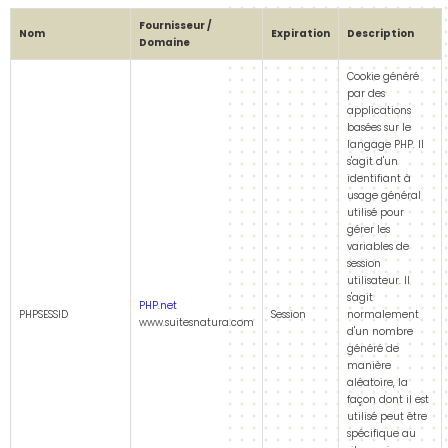
Fournisseur /
Nom
Expiration
Description
Domaine
Cookie généré
par des
applications
basées sur le
langage PHP. Il
s'agit d'un
identifiant à
usage général
utilisé pour
gérer les
variables de
session
utilisateur. Il
s'agit
PHP.net
PHPSESSID
Session
normalement
www.suitesnatura.com
d'un nombre
généré de
manière
aléatoire, la
façon dont il est
utilisé peut être
spécifique au