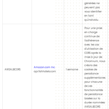
générées ne
peuvent pas
vous identifier
en tant
qu'individu.
Pour une prise
en charge
continue de
l'adhérence
avec les cas
d'utilisation de
CORS après la
mise à jour de
Chromium, nous
créons des
Amazon.com Inc.
AWSALBCORS
1 semaine
cookies de
api.fishhotels.com
persistance
supplémentaires
pour chacune
de ces
fonctionnalités
de persistance
basées sur la
durée nommées
AWSALBCORS