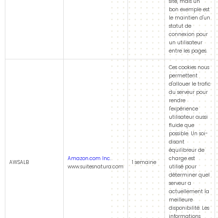
site, mais un
bon exemple est
le maintien d'un
statut de
connexion pour
un utilisateur
entre les pages.
Ces cookies nous
permettent
d'allouer le trafic
du serveur pour
rendre
l'expérience
utilisateur aussi
fluide que
possible. Un soi-
disant
équilibreur de
Amazon.com Inc.
charge est
AWSALB
1 semaine
www.suitesnatura.com
utilisé pour
déterminer quel
serveur a
actuellement la
meilleure
disponibilité. Les
informations