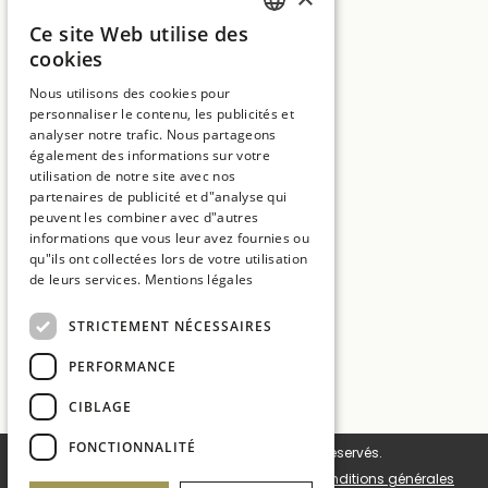
Ce site Web utilise des
SPANISH
SUITES NATURA
cookies
Ctra. C65 Km.7, vecindario de Solius, s/n
ENGLISH
17246 Girona
Nous utilisons des cookies pour
personnaliser le contenu, les publicités et
CATALAN
T:
+34 972 837 017
analyser notre trafic. Nous partageons
FRENCH
également des informations sur votre
E:
hotelmt@salleshotels.com
utilisation de notre site avec nos
partenaires de publicité et d"analyse qui
peuvent les combiner avec d"autres
informations que vous leur avez fournies ou
qu"ils ont collectées lors de votre utilisation
de leurs services.
Mentions légales
Hotel La Caminera Club de Campo
STRICTEMENT NÉCESSAIRES
Hotel Mas Tapiolas
Hotel Cala del Pi
PERFORMANCE
Sallés Hotels
CIBLAGE
FONCTIONNALITÉ
© 2026 Sallés Hotels. Tous droits réservés.
Cookie settings
Politique de cookies
Conditions générales