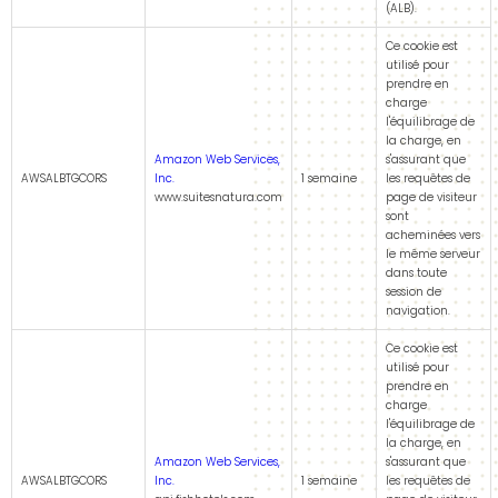
(ALB).
Ce cookie est
utilisé pour
prendre en
charge
l'équilibrage de
la charge, en
Amazon Web Services,
s'assurant que
AWSALBTGCORS
Inc.
1 semaine
les requêtes de
www.suitesnatura.com
page de visiteur
sont
acheminées vers
le même serveur
dans toute
session de
navigation.
Ce cookie est
utilisé pour
prendre en
charge
l'équilibrage de
la charge, en
Amazon Web Services,
s'assurant que
AWSALBTGCORS
Inc.
1 semaine
les requêtes de