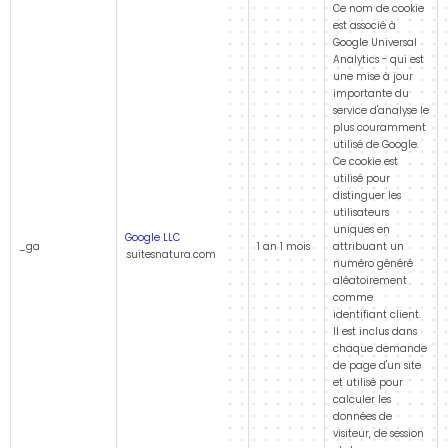
Ce nom de cookie
est associé à
Google Universal
Analytics - qui est
une mise à jour
importante du
service d'analyse le
plus couramment
utilisé de Google.
Ce cookie est
utilisé pour
distinguer les
utilisateurs
uniques en
Google LLC
_ga
1 an 1 mois
attribuant un
.suitesnatura.com
numéro généré
aléatoirement
comme
identifiant client.
Il est inclus dans
chaque demande
de page d'un site
et utilisé pour
calculer les
données de
visiteur, de session