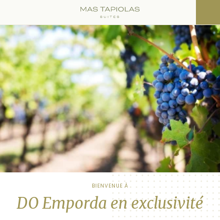
BIENVENUE À
DO Emporda en exclusivité