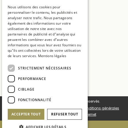
Ctra. C65 Km.7, vecindario de Solius, s/n
ENGLISH
17246 Girona
Nous utilisons des cookies pour
personnaliser le contenu, les publicités et
CATALAN
T:
+34 972 837 017
analyser notre trafic. Nous partageons
FRENCH
également des informations sur votre
E:
hotelmt@salleshotels.com
utilisation de notre site avec nos
partenaires de publicité et d"analyse qui
peuvent les combiner avec d"autres
informations que vous leur avez fournies ou
qu"ils ont collectées lors de votre utilisation
de leurs services.
Mentions légales
Hotel La Caminera Club de Campo
STRICTEMENT NÉCESSAIRES
Hotel Mas Tapiolas
Hotel Cala del Pi
PERFORMANCE
Sallés Hotels
CIBLAGE
FONCTIONNALITÉ
© 2026 Sallés Hotels. Tous droits réservés.
Cookie settings
Politique de cookies
Conditions générales
ACCEPTER TOUT
REFUSER TOUT
Mentions légales
Carte Internet
AFFICHER LES DÉTAILS