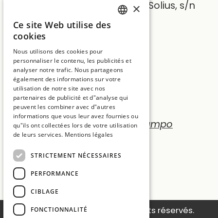
Ctra. C65 Km.7, vecindario de Solius, s/n
×
17246 Girona
Ce site Web utilise des
SPANISH
cookies
T:
+34 972 837 017
ENGLISH
Nous utilisons des cookies pour
E:
hotelmt@salleshotels.com
personnaliser le contenu, les publicités et
CATALAN
analyser notre trafic. Nous partageons
FRENCH
également des informations sur votre
utilisation de notre site avec nos
partenaires de publicité et d"analyse qui
peuvent les combiner avec d"autres
informations que vous leur avez fournies ou
Hotel La Caminera Club de Campo
qu"ils ont collectées lors de votre utilisation
de leurs services.
Mentions légales
Hotel Mas Tapiolas
STRICTEMENT NÉCESSAIRES
Hotel Cala del Pi
PERFORMANCE
Sallés Hotels
CIBLAGE
© 2026 Sallés Hotels. Tous droits réservés.
FONCTIONNALITÉ