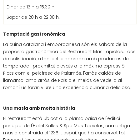
Dinar de 13 h a 15.30 h.
Sopar de 20 h a 22.30 h.
Temptació gastronòmica
La cuina catalana i empordanesa són els sabors de la
proposta gastronòmica del Restaurant Mas Tapiolas. Tocs
de sofisticació, a foc lent, elaborada amb productes de
temporada i proximitat elevats a la màxima expressió.
Plats com el peix fresc de Palamós, l'arròs caldós de
llamàntol amb arròs de Pals o el melós de vedella al
romaní us faran viure una experiència culinària deliciosa.
Una masia amb molta història
El restaurant està ubicat a la planta baixa de l'edifici
principal de l'Hotel Sallés & Spa Mas Tapiolas, una antiga
masia construïda el 1235. L'espai, que ha conservat tot