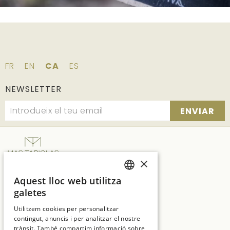
FR
EN
CA
ES
NEWSLETTER
ENVIAR
×
SUITES NATURA
Aquest lloc web utilitza
SPANISH
Ctra. C65 Km.7, vecindario de Solius, s/n
galetes
17246 Girona
ENGLISH
Utilitzem cookies per personalitzar
T:
+34 972 837 017
contingut, anuncis i per analitzar el nostre
CATALAN
trànsit. També compartim informació sobre