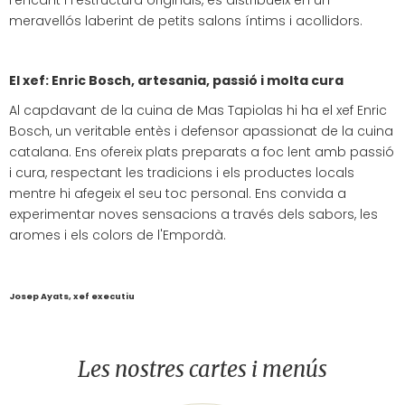
l'encant i l'estructura originals, es distribueix en un
meravellós laberint de petits salons íntims i acollidors.
El xef: Enric Bosch, artesania, passió i molta cura
Al capdavant de la cuina de Mas Tapiolas hi ha el xef Enric
Bosch, un veritable entès i defensor apassionat de la cuina
catalana. Ens ofereix plats preparats a foc lent amb passió
i cura, respectant les tradicions i els productes locals
mentre hi afegeix el seu toc personal. Ens convida a
experimentar noves sensacions a través dels sabors, les
aromes i els colors de l'Empordà.
Josep Ayats, xef executiu
Les nostres cartes i menús