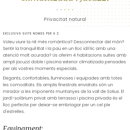
Privacitat natural
EXCLUSIVA SUITE NOMES PER A 2
Voleu viure la nit més romàntica? Desconnectar del món?
Sentir la tranquil·litat i la pau en un lloc idíl·lic amb una
atenció molt acurada? Us oferim 4 habitacions suites amb
ampli jacuzzi doble i piscina exterior climatizada pensades
per als vostres moments especials.
Elegants, confortables, lluminoses i equipades amb totes
les comoditats. Els amplis finestrals envidrats són un
mirador a les imponents muntanyes de la vall de Solius. El
jardí-solàrium privat amb terrassa i piscina privada és el
lloc perfecte per deixar-se embriagar per un cel ple
d'estrelles.
Equipament: