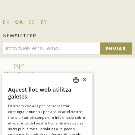
EN
CA
ES
FR
NEWSLETTER
ENVIAR
×
SUITES NATURA
Aquest lloc web utilitza
SPANISH
Ctra. C65 Km.7, vecindario de Solius, s/n
galetes
17246 Girona
ENGLISH
Utilitzem cookies per personalitzar
T:
+34 972 837 017
contingut, anuncis i per analitzar el nostre
CATALAN
trànsit. També compartim informació sobre
E:
hotelmt@salleshotels.com
FRENCH
el vostre ús del nostre lloc amb els nostres
socis publicitaris i analítics que poden
combinar-la amb altra informació que els