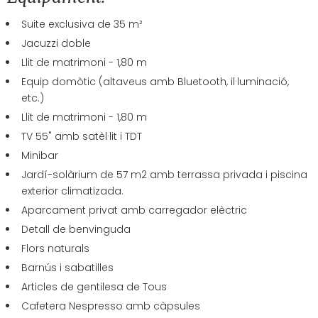
Suite exclusiva de 35 m²
Jacuzzi doble
Llit de matrimoni - 1,80 m
Equip domòtic (altaveus amb Bluetooth, il·luminació,
etc.)
Llit de matrimoni - 1,80 m
TV 55" amb satèl·lit i TDT
Minibar
Jardí-solàrium de 57 m2 amb terrassa privada i piscina
exterior climatizada.
Aparcament privat amb carregador elèctric
Detall de benvinguda
Flors naturals
Barnús i sabatilles
Articles de gentilesa de Tous
Cafetera Nespresso amb càpsules