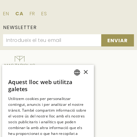
EN
CA
FR
ES
NEWSLETTER
ENVIAR
×
SUITES NATURA
Aquest lloc web utilitza
SPANISH
Ctra. C65 Km.7, vecindario de Solius, s/n
galetes
17246 Girona
ENGLISH
Utilitzem cookies per personalitzar
T:
+34 972 837 017
contingut, anuncis i per analitzar el nostre
CATALAN
trànsit. També compartim informació sobre
E:
hotelmt@salleshotels.com
FRENCH
el vostre ús del nostre lloc amb els nostres
socis publicitaris i analítics que poden
combinar-la amb altra informació que els
heu proporcionat o que han recopilat a